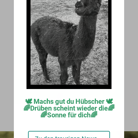
Feinste Alpakawolle und
kuschlige Schlafdecken
auf Anfrage.
🕊️ Machs gut du Hübscher 🕊️
🌈Drüben scheint wieder die🌈
🌈Sonne für dich🌈